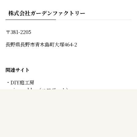
株式会社ガーデンファクトリー
〒381-2205
長野県長野市青木島町大塚464-2
関連
サイト
・
DIY庭工房
・
niwazakka
（ニワザッカ）
・ATELIER JARDIN（アトリエ ジャルダン）
・
GARDEN FACTORY
（ガーデンファクトリー）
©
Life with Garden｜信州のガーデン屋さんがお届けする 暮らしに ”♪”
をプラスするお店.