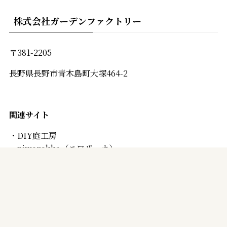
株式会社ガーデンファクトリー
〒381-2205
長野県長野市青木島町大塚464-2
関連
サイト
・
DIY庭工房
・
niwazakka
（ニワザッカ）
・ATELIER JARDIN（アトリエ ジャルダン）
・
GARDEN FACTORY
（ガーデンファクトリー）
©
Life with Garden｜信州のガーデン屋さんがお届けする 暮らしに ”♪”
をプラスするお店.